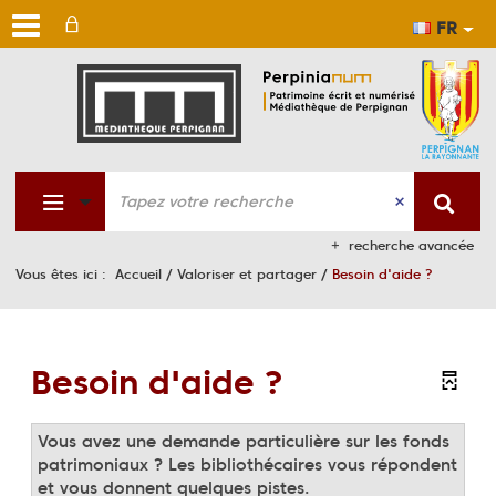
FR
Aller
Aller
Aller
au
au
à
men
cont
la
rech
recherche avancée
Vous êtes ici :
Accueil
/
Valoriser et partager
/
Besoin d'aide ?
Besoin d'aide ?
Vous avez une demande particulière sur les fonds
patrimoniaux ? Les bibliothécaires vous répondent
et vous donnent quelques pistes.