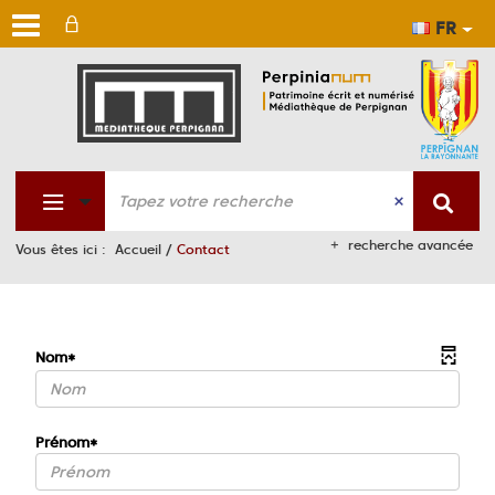
FR
Aller
Aller
Aller
au
au
à
men
cont
la
rech
recherche avancée
Vous êtes ici :
Accueil
/
Contact
Nom*
Prénom*